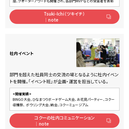
度、クオーターアワードも開催され、各部門MVPなどの受賞者を表彰
Tsuki-Ichi（ツキイチ）
｜note
社内イベント
部門を超えた社員同士の交流の場となるように社内イベン
トを開催。「イベント班」が企画・運営を担当している。
<開催実績>
BINGO大会、ひなまつりボードゲーム大会、お花見パーティー、コクー
収穫祭、
ボウリング大会、納会、コクーミュージアム
コクーの社内コミュニケーション
｜note