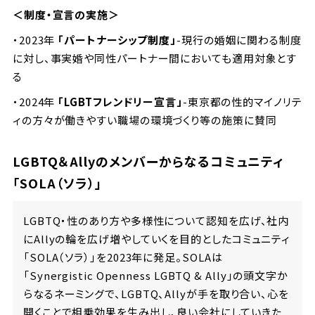
＜制度・宣言の実施＞
・2023年
「パートナーシップ制度」
-現行の婚姻に関わる制度
に対し、事実婚や同性パートナー間においても適用対象とす
る
・2024年
「LGBTフレンドリー宣言」
-東京都の性的マイノリテ
ィの方々が働きやすい職場の環境づくり等の施策に賛同
LGBTQ＆Allyのメンバーからなるコミュニティ
「SOLA（ソラ）」
LGBTQ・性のあり方や多様性について認知を広げ、社内
にAllyの輪を広げ増やしていくを目的としたコミュニティ
「SOLA（ソラ）」を2023年に発足。SOLAは
「Synergistic Openness LGBTQ & Ally」の頭文字か
らなるネーミングで、LGBTQ、Allyが手を取り合い、心を
開くことで相乗効果を生み出し、良い会社にしていきた