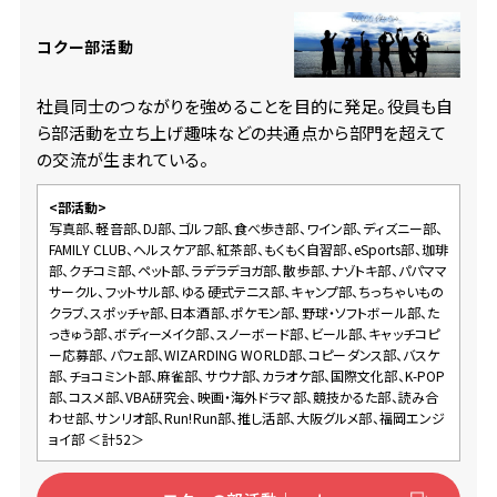
コクー部活動
社員同士のつながりを強めることを目的に発足。役員も自
ら部活動を立ち上げ趣味などの共通点から部門を超えて
の交流が生まれている。
<部活動>
写真部、軽音部、DJ部、ゴルフ部、食べ歩き部、ワイン部、ディズニー部、
FAMILY CLUB、ヘルスケア部、紅茶部、もくもく自習部、eSports部、珈琲
部、クチコミ部、ペット部、ラデラデヨガ部、散歩部、ナゾトキ部、パパママ
サークル、フットサル部、ゆる硬式テニス部、キャンプ部、ちっちゃいもの
クラブ、スポッチャ部、日本酒部、ポケモン部、野球・ソフトボール部、た
っきゅう部、ボディーメイク部、スノーボード部、ビール部、キャッチコピ
ー応募部、パフェ部、WIZARDING WORLD部、コピーダンス部、バスケ
部、チョコミント部、麻雀部、サウナ部、カラオケ部、国際文化部、K-POP
部、コスメ部、VBA研究会、映画・海外ドラマ部、競技かるた部、読み合
わせ部、サンリオ部、Run!Run部、推し活部、大阪グルメ部、福岡エンジ
ョイ部 ＜計52＞