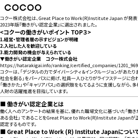
コクー株式会社は、Great Place to Work(R)Institute Japan が発
2023年版『働きがい認定企業』に選出されました。
<コクーの働きがいポイント TOP３>
1.経営・管理者層の示すビジョンが明確
2.入社した人を歓迎している
3.能力開発の機会が与えられている
▼働きがい認定企業 コクー株式会社
https://hatarakigai.info/ranking/certified_companies/1201_96
コクーは、「デジタルの力でダイバーシティ＆インクルージョンがあたり
社会を創る」をパーパスに掲げ、社員一人ひとりがライフステージに合
「働きかた」や「キャリアパス」の選択肢をもてるように支援しながら、多
人財の活躍推進を目指しています。
■ 働きがい認定企業とは
働く人へのアンケートの結果を基に、優れた職場文化に基づいた「働き
ある会社」 であることをGreat Place to Work(R)Institute Japan
認定するものです。
■ Great Place to Work (R) Institute Japanについ