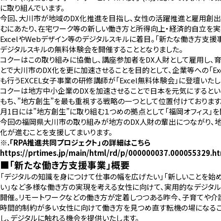
に取り組んでいます。
今回、大川市が地域のDX化推進を目指し、女性の活躍推進と雇用創出
むにあたり、在宅ワーク等の新しい働き方と所得向上・経済的自立を実
ExcelやWebデザイン等のデジタルスキルに着目。「新たな働き方支援
デジタルスキルの無料体験会を開催することとなりました。
コクーはこの取り組みに協働し、講座参加者をDX人財として雇用し、
とで大川市のDX化を更に加速させることを目的として、企業等への「Exc
も行うEXCEL女子事業の研修講師が「Excel無料体験会」に登壇いたし
コクーは地方中小企業のDXを加速させることで日本を元気にするとい
もち、”地方創生”を最も重視する戦略の一つとして位置付けております。2
月1日には”地方創生”に取り組む１つめの拠点として「福岡オフィス」を
今回の福岡県大川市の取り組みが地方のDX人財の輩出につながり、地
化が進むことを支援してまいります。
※.「RPA推進共同プロジェクト」の詳細はこちら
https://prtimes.jp/main/html/rd/p/000000037.000055329.h
■「新たな働き方支援事業」概要
「デジタルの知識を身につけて仕事の幅を広げたい」「新しいことを始
い」など多様な働き方の実現を考える女性に向けて、実用的なデジタ
開催。リモートワークなどの働き方が定着しつつある昨今、子育てや介
時間的制約が多い女性に向けて働き方を見つめ直す転機の場になる
し、デジタルに触れる機会を提供いたします。