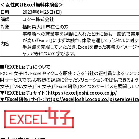
＜ 女性向けExcel無料体験会＞
日時
2023年6月25日(日)
講師
コクー株式会社
対象
福岡県大川市在住の方
事務職への就業等を視野に入れたときに最も一般的で実
が高い『Excel』にまずは触れ、体験を通してデジタルに対
内容
手意識を克服していただき、Excelを使った実務のイメージ
ャリア等について学びます。
■「EXCEL女子」について
EXCEL女子は、Excelやマクロを駆使できる当社の正社員によるワン
財サービスです。お客様の課題に合ったソリューションを提供できるよう「E
女子」「VBA女子」「BI女子」「Excel研修」の４つのサービスを展開して
▼「EXCEL女子」サイト：
https://exceljoshi.cocoo.co.jp/
▼「Excel研修」サイト：
https://exceljoshi.cocoo.co.jp/service/tr