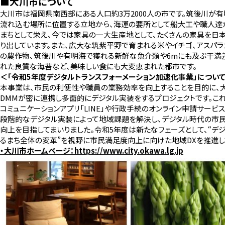
■大川市について
大川市は福岡県南西部にある人口約3万2000人の市です。筑後川が有
流れ込む場所に位置する立地から、海運の要所として船大工や職人達
まちとして栄え、今では家具の一大生産地として、たくさんの家具を日
り出しています。また、広大な筑紫平野で育まれる米やイチゴ、アスパラ
の農作物、筑後川や有明海で獲れる新鮮な魚介類や6mにも及ぶ干満
れた良質な海苔など、美味しい食にも大変恵まれた都市です。
＜「令和5年度デジタルトランスフォーメーション加速化事業」につい
本事業は、市民の利便性や職員の業務効率を向上することを目的に、
DMMが密に連携し多面的にデジタル実装をするプロジェクトです。これ
コミュニケーションアプリ「LINE」や行政手続のオンライン申請サービ
段階的なデジタル実装によって地域課題を解決し、デジタル時代の市
向上を目指してまいりました。令和5年度は新たなフェーズとして、“デ
るまち全体の変革”を視野に市民満足度向上に向けた地域DXを推進し
・大川市ホームページ：
https://www.city.okawa.lg.jp