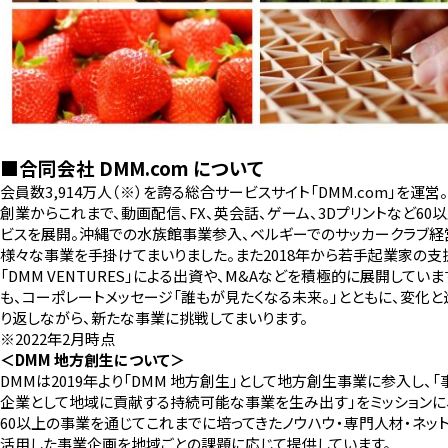
■合同会社 DMM.com について
会員数3,914万人（※）を誇る総合サービスサイト「DMM.com」を運営。
創業からこれまで、動画配信、FX、英会話、ゲーム、3Dプリントなど60
ビスを展開。沖縄での水族館事業参入、ベルギーでのサッカークラブ経
様々な事業を手掛けてまいりました。また2018年から若手起業家の支
「DMM VENTURES」による出資や、M&Aなどを積極的に展開していま
も、コーポレートメッセージ「誰もが見たくなる未来。」とともに、変化
り返しながら、新たな事業に挑戦してまいります。
※2022年2月時点
＜DMM 地方創生について＞
DMMは2019年より「DMM 地方創生」として地方創生事業に参入し、
企業として地域に貢献する持続可能な事業を生み出す」をミッションに
60以上の事業を通じてこれまでに培ってきたノウハウ・専門人材・ネッ
活用した事業企画を地域ごとの課題に応じて提供しています。