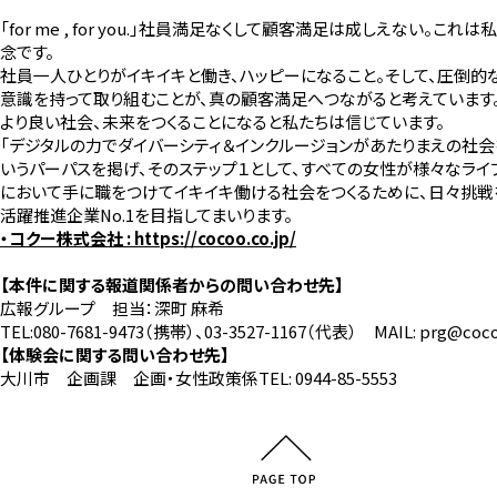
「for me , for you.」社員満足なくして顧客満足は成しえない。これ
念です。
社員一人ひとりがイキイキと働き、ハッピーになること。そして、圧倒的
意識を持って取り組むことが、真の顧客満足へつながると考えています
より良い社会、未来をつくることになると私たちは信じています。
「デジタルの力でダイバーシティ＆インクルージョンがあたりまえの社会
いうパーパスを掲げ、そのステップ１として、すべての女性が様々なライ
において手に職をつけてイキイキ働ける社会をつくるために、日々挑戦
活躍推進企業No.1を目指してまいります。
・コクー株式会社 :
https://cocoo.co.jp/
【本件に関する報道関係者からの問い合わせ先】
広報グループ 担当：深町 麻希
TEL:080-7681-9473（携帯）、03-3527-1167（代表） MAIL: prg@cocoo
【体験会に関する問い合わせ先】
大川市 企画課 企画・女性政策係TEL: 0944-85-5553