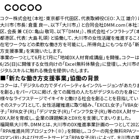
コクー株式会社（本社：東京都千代田区、代表取締役CEO：入江 雄介）
大川市（市長：倉重 良一、以下「大川市」）と合同会社DMM.com（本社
区、会長 兼 CEO：亀山 敬司、以下「DMM」）、株式会社インフラトップ（
都港区、代表：大島 礼頌）と協働して、大川市の女性活躍を推進するこ
在宅ワークなどの柔軟な働き方を可能にし、所得向上にもつながる「
方支援事業」を実施いたします。
事業の一つとして6月と7月に「地域DX人材育成講座」を開催。コクーは
6/25(日)に開催する女性向けの「Excel無料体験会」に登壇し、大川
ジタルスキルに触れる機会を提供いたします。
■「新たな働き方支援事業」協働の背景
コクーは、「デジタルの力でダイバーシティ＆インクルージョンがあたり
を創る」をパーパスに掲げ、全ての属性の人たちがデジタルの力を身に
様々なライフステージでイキイキと働ける社会を創ることを目指してい
そのステップ1として、女性活躍推進に取り組み、「EXCEL女子」「VBA女子
子」「RPA女子(R)」「デジマ女子(R)」「インフラ女子(R)」等のDX人財
DX人財を育成し、企業の課題解決とDX化を支援してまいりました。
福岡県大川市、DMMとは、大川市のDX推進事業計画の一つとして2022
「RPA推進共同プロジェクト（※）」を開始し、コクーの完全無料RPAツ
ロマン(R)」およびサポートサービス「RPA女子(R)」によって、大川市