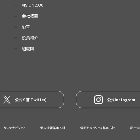
VISION2030
会社概要
沿革
役員紹介
組織図
公式X（旧Twitter）
公式Instagram
サステナビリティ
個人情報基本方針
情報セキュリティ基本方針
反社会