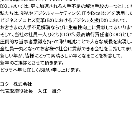
DXにおいては、更に加速される人手不足の解消手段の一つとして
私たちは、RPAやデジタルマーケティング、ITやExcelなどを活用し
ビジネスプロセス変革(BX)におけるデジタル支援(DX)において、
お客さまの人手不足解消ならびに生産性向上に貢献してまいりま
そして、当社の社員一人ひとり(CO)が、最高執行責任者(COO)とし
圧倒的な当事者意識を持って取り組むことで大きな成長を実現し
全社員一丸となってお客様や社会に貢献できる会社を目指してまい
新しい年が、皆様にとって素晴らしい年となることを祈念して、
新年のご挨拶とさせて頂きます。
どうぞ本年も宜しくお願い申し上げます。
コクー株式会社
代表取締役社長 入江 雄介