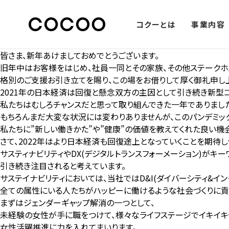
コクーとは
事業内容
皆さま、新年あけましておめでとうございます。
旧年中はお客様をはじめ、社員一同とその家族、その他ステーク
格別のご支援お引き立てを賜り、この場をお借りして厚く御礼申し
2021年の日本経済は回復と懸念双方の主因として引き続き新型
私たちはむしろチャンスだと思って取り組んできた一年でありまし
もちろんまだ大変な状況には変わりありませんが、このパンデミッ
私たちに”新しい働きかた”や”健康”の価値を教えてくれた良い機
さて、2022年はより日本経済も回復途上となっていくことを期待し
サスティナビリティやDX(デジタルトランスフォーメーション)がキー
引き続き注目されると考えています。
サステイナビリティにおいては、当社ではD&I(ダイバーシティ&イン
全ての属性にいる人たちがハッピーに働けるような社会づくりに貢
まずはジェンダーギャップ解消の一つとして、
未経験の女性が手に職をつけて、様々なライフステージでイキイキ
女性活躍推進に力を入れてまいります。