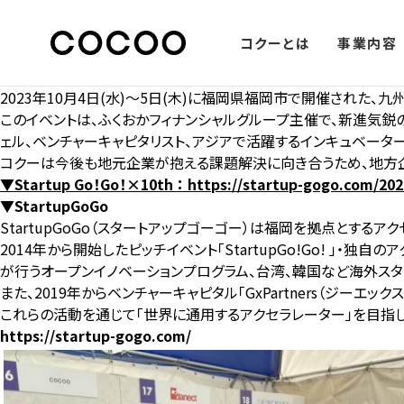
コクーとは
事業内容
2023年10月4日(水)～5日(木)に福岡県福岡市で開催された、九州
このイベントは、ふくおかフィナンシャルグループ主催で、新進気鋭の
ェル、ベンチャーキャピタリスト、アジアで活躍するインキュベータ
コクーは今後も地元企業が抱える課題解決に向き合うため、地方
▼Startup Go！Go！×10th ：
https://startup-gogo.com/202
▼StartupGoGo
StartupGoGo（スタートアップゴーゴー）は福岡を拠点とするア
2014年から開始したピッチイベント「StartupGo!Go! 」・独自の
が行うオープンイノベーションプログラム、台湾、韓国など海外スタ
また、2019年からベンチャーキャピタル「GxPartners（ジー
これらの活動を通じて「世界に通用するアクセラレーター」を目指し
https://startup-gogo.com/