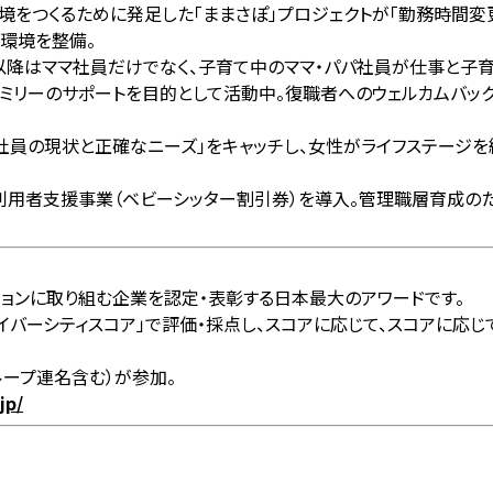
をつくるために発足した「ままさぽ」プロジェクトが「勤務時間変更
・環境を整備。
月以降はママ社員だけでなく、子育て中のママ・パパ社員が仕事と子
ミリーのサポートを目的として活動中。復職者へのウェルカムバック
。「社員の現状と正確なニーズ」をキャッチし、女性がライフステー
ー利用者支援事業（ベビーシッター割引券）を導入。管理職層育成の
ルージョンに取り組む企業を認定・表彰する日本最大のアワードです。
イバーシティスコア」で評価・採点し、スコアに応じて、スコアに応じて
ループ連名含む）が参加。
jp/