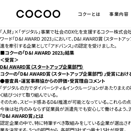
コクーとは
事業内容
「人財」×「デジタル」事業で社会のDX化を支援するコクー株式会
ワード「D＆I AWARD 2023」において、D&I AWARD賞
進を牽引する企業として「アドバンス」の認定を受けました。
■コクーの「D＆I
AWARD
2023」結果
＜受賞＞
D&I AWARD賞（スタートアップ企業部門）
コクーの「D&I AWARD賞（スタートアップ企業部門）」受賞にお
●審査員・運営事務協からの評価・受賞理由コメント
「デジタルの力でダイバーシティ＆インクルージョンがあたりまえの社
く結びつけて取り組んでいる。
そのため、スピード感あるD&I推進が可能となっている。これらの
今後は社内のみならず従業員が派遣先でも安心して働けるよう、派
「D&I AWARD賞」とは
認定企業の中で、特に特筆すべき取組みをしている企業が選出され
業を決定する。5つの部⾨から、各部門3社ずつ最大15社が受賞。