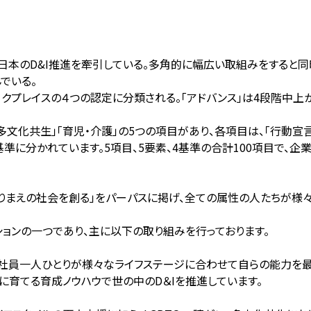
日本のD&I推進を牽引している。多角的に幅広い取組みをすると同
でいる。
クプレイスの４つの認定に分類される。「アドバンス」は4段階中上
」「多文化共生」「育児・介護」の5つの項目があり、各項目は、「行動宣
基準に分かれています。5項目、5要素、4基準の合計100項目で、企
たりまえの社会を創る」をパーパスに掲げ、全ての属性の人たちが様
ションの一つであり、主に以下の取り組みを行っております。
社員一人ひとりが様々なライフステージに合わせて自らの能力を最大限
財に育てる育成ノウハウで世の中のD＆Iを推進しています。