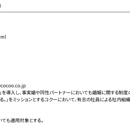
）
tml
ocoo.co.jp
制度」を導入し、事実婚や同性パートナーにおいても婚姻に関する制度
くる。」をミッションとするコクーにおいて、有志の社員による社内組
いても適用対象とする。