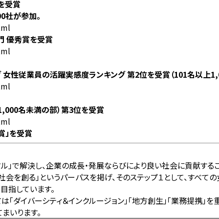
位を受賞
0社が参加。
tml
部門 優秀賞を受賞
tml
ランキング 女性従業員の活躍実感度ランキング 第2位を受賞（101名以上1
tml
名以上1,000名未満の部）第3位を受賞
tml
員賞」を受賞
タル」で解決し、企業の成長・発展ならびにより良い社会に貢献する
社会を創る」というパーパスを掲げ、そのステップ１として、すべて
目指しています。
おいては「ダイバーシティ＆インクルージョン」「地方創生」「業務提携」
まいります。