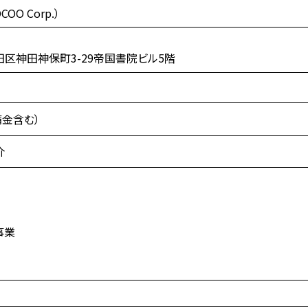
O Corp.）
千代田区神田神保町3-29帝国書院ビル5階
備金含む）
介
事業