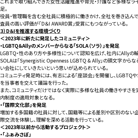
これまで取り組んできた女性活躍推進や育児・介護など多様なライフ
足。
役員・管理職を含む全社員に積極的に働きかけ、全社を巻き込んでD＆I
査員の高い評価が「D＆I
AWARD賞」受賞にもつながっている。
３）D＆Iを推進する環境づくり
＜2023年に新たに発足したコミュニティ＞
・LGBTQ＆Allyのメンバーからなる「SOLA（ソラ）」を発足
LGBTQ・性のあり方や多様性について認知を広げ、社内にAllyの輪
SOLAは「Synergistic Openness LGBTQ & Ally」
い会社にしていきたいという思いが込められている。
コミュニティ発足時には、有志による「座談会」を開催し、LGBTQ
を当事者を交えて議論を行った。
また、コミュニティだけではなく実際に多様な社員の働きやすさを
内制度の適用対象となる。
・「国際文化部」を発足
増加する多国籍の社員に対して、国籍等による差別や区別のない企業
際交流を体験し、理解を深める活動を行っている。
＜2023年以前から活動するプロジェクト＞
・「ふぁみさぽ」