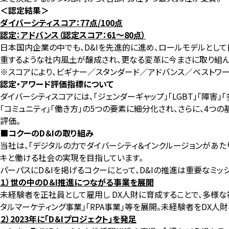
＜認定結果＞
ダイバーシティスコア：77点/100点
認定：アドバンス（認定スコア：61〜80点）
日本国内企業の中でも、D&Iを先進的に進め、ロールモデルとして
重するような社内風土が醸成され、更なる変革に今まさに取り組ん
※スコアにより、ビギナー／スタンダード／アドバンス／ベストワー
認定・アワード評価指標について
ダイバーシティスコアには、「ジェンダーギャップ」「LGBT」「障害
「コミュニティ」「働き方」の5つの要素に細分化され、さらに、4つの
評価。
■コクーのD＆Iの取り組み
当社は、「デジタルの力でダイバーシティ＆インクルージョンがあ
キと働ける社会の実現を目指しています。
パーパスにD＆Iを掲げるコクーにとって、D&Iの推進は重要なミッ
１）世の中のD＆I推進につながる事業を展開
未経験者を正社員として雇用し DX人財に育成することで、多様な
タルマーケティング事業」「RPA事業」等を展開。未経験者をDX人
２）2023年に「D＆Iプロジェクト」を発足