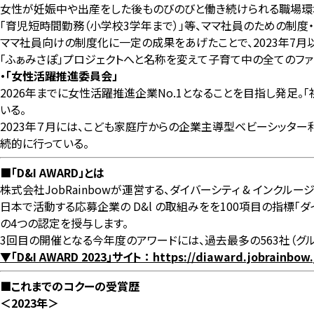
女性が妊娠中や出産をした後ものびのびと働き続けられる職場環境
「育児短時間勤務（小学校3学年まで）」等、ママ社員のための制度
ママ社員向けの制度化に一定の成果をあげたことで、2023年7
「ふぁみさぽ」プロジェクトへと名称を変えて子育て中の全てのファ
・「女性活躍推進委員会」
2026年までに女性活躍推進企業No.1となることを目指し発足
いる。
2023年７月には、こども家庭庁からの企業主導型ベビーシッタ
続的に行っている。
■「D&I AWARD」とは
株式会社JobRainbowが運営する、ダイバーシティ & インク
日本で活動する応募企業の D&l の取組みをを100項目の指標「ダ
の4つの認定を授与します。
3回目の開催となる今年度のアワードには、過去最多の563社（グ
▼「D&I AWARD 2023」サイト ：
https://diaward.jobrainbow.
■これまでのコクーの受賞歴
＜2023年＞