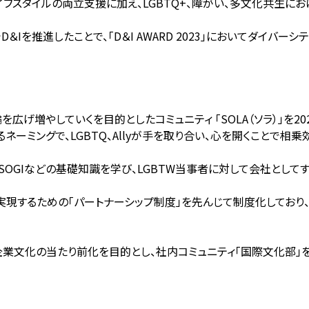
スタイルの両立支援に加え、LGBTQ+、障がい、多文化共生におけ
を推進したことで、「D＆I AWARD 2023」においてダイバー
を広げ増やしていくを目的としたコミュニティ 「SOLA（ソラ）」を20
の頭文字からなるネーミングで、LGBTQ、Allyが手を取り合い、心を開くことで
やSOGIなどの基礎知識を学び、LGBTW当事者に対して会社とし
実現するための「パートナーシップ制度」を先んじて制度化してお
文化の当たり前化を目的とし、社内コミュニティ「国際文化部」を2