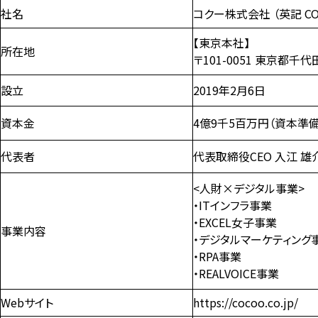
社名
コクー株式会社 （英記 COCO
【東京本社】
所在地
〒101-0051 東京都
設立
2019年2月6日
資本金
4億9千5百万円（資本準
代表者
代表取締役CEO 入江 雄
<人財×デジタル事業>
・ITインフラ事業
・EXCEL女子事業
事業内容
・デジタルマーケティング
・RPA事業
・REALVOICE事業
Webサイト
https://cocoo.co.jp/