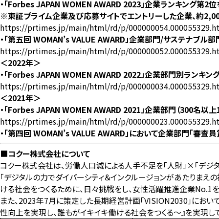
・「Forbes JAPAN WOMEN AWARD 2023」企業ランキング第2
※東証プライム企業及び応募サイトでエントリーした企業、約2,00
https://prtimes.jp/main/html/rd/p/000000054.000055329.h
・「第五回 WOMAN’s VALUE AWARD」企業部門/サステナブル
https://prtimes.jp/main/html/rd/p/000000052.000055329.h
＜2022年＞
・「Forbes JAPAN WOMEN AWARD 2022」企業部門別
https://prtimes.jp/main/html/rd/p/000000034.000055329.h
＜2021年＞
・「Forbes JAPAN WOMEN AWARD 2021」企業部門（300
https://prtimes.jp/main/html/rd/p/000000023.000055329.h
・「第四回 WOMAN’s VALUE AWARD」において企業部門「審査
■
コクー株式会社について
コクー株式会社は、労働人口減による人手不足を「人財」×「デジ
「デジタルの力でダイバーシティ＆インクルージョンがあたりまえの
ける社会をつくるために、日々挑戦をし、女性活躍推進企業No.1を
また、2023年7月に策定した長期経営計画「VISION2030」に
性向上を実現し、誰もがイキイキ働ける社会をつくる～』を実現して