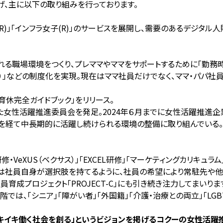
げ、主に以下の取り組みを行っております。
「RPA女子(R)」「インフラ女子(R)」のサービスを展開し、需要のある
る職場環境をつくり、プレママやママをサ
ポートするために「勤務
で）」などの制度化を実現。現在はママ社員だけでなく、ママ・パパ
 育休完全ガイドブック」をリリース。
た女性活躍推進委員会を発足。2024年６月までに女性活躍推進企業
ジを経て中長期的に活躍し続けられる環境の整備に取り組んでいる。
・VeXUS（ベクサス）」「EXCEL研修」「マーケティングカリキュ
スは社員自身が選択肢を持てるように、社員の希望により常駐先や他
育成プロジェクト「PROJECT-C」にも引き続き注力してまいりま
では、「シニア」「障がい者」「外国籍」「介護・治療との両立」「LG
キイキ働く社会を創る」というビジョンを掲げるコクーの女性活躍推