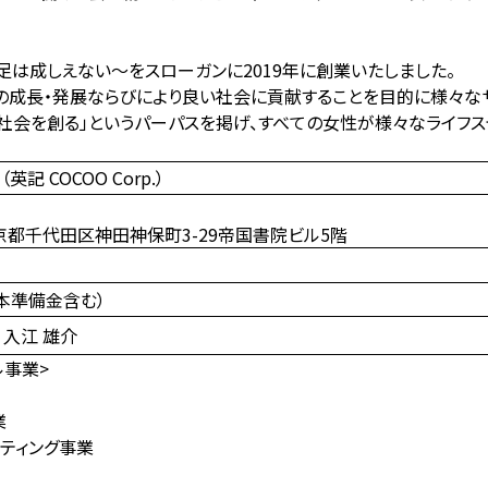
顧客満足は成しえない～をスローガンに2019年に創業いたしました。
業の成長・発展ならびにより良い社会に貢献することを目的に様々な
の社会を創る」というパーパスを掲げ、すべての女性が様々なライフ
記 COCOO Corp.）
1 東京都千代田区神田神保町3-29帝国書院ビル5階
本準備金含む）
 入江 雄介
ル事業>
業
ケティング事業