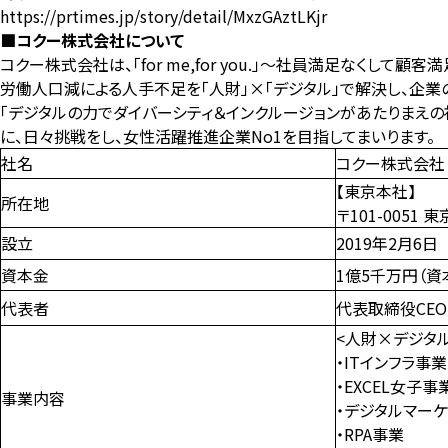
https://prtimes.jp/story/detail/MxzGAztLKjr
■コクー株式会社について
コクー株式会社は、「for me,for you.」～社員満足なくして
労働人口減による人手不足を「人財」×「デジタル」で解決し、企
「デジタルの力でダイバーシティ＆インクルージョンがあたりまえ
に、日々挑戦をし、女性活躍推進企業No1を目指してまいります。
社名
コクー株式会社 （英
【東京本社】
所在地
〒101-005
設立
2019年2月6日
資本金
1億5千万円（資
代表者
代表取締役CEO
<人財×デジタ
・ITインフラ事業
・EXCEL女子事
事業内容
・デジタルマー
・RPA事業