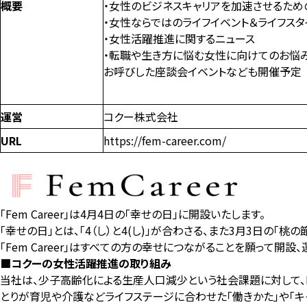
概要
・女性のビジネスキャリアを加速させるため
・女性ならではのライフイベント＆ライフス
・女性活躍推進に関するニュース
・転職や生き方に悩む女性に向けてのお悩
お呼びした座談会イベントなども開催予定
運営
コクー株式会社
URL
https://fem-career.com/
「Fem Career」は4月4日の「幸せの日」に開設いたします。
「幸せの日」とは、「4（し）と4(し)」が合わさる、また3月3日の
「Fem Career」はすべての方の幸せにつながることを願って開設
■コクーの女性活躍推進の取り組み
当社は、少子高齢化による生産人口減少という社会課題に対して、D
とりが育児や介護などライフステージに合わせた「働きかた」や「キ