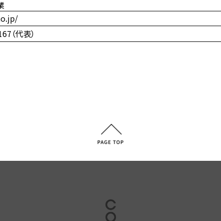
業
o.jp/
1167（代表）