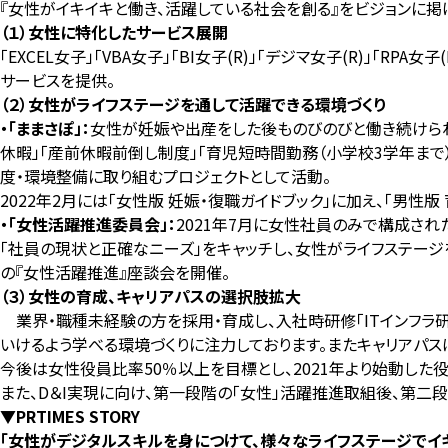
『女性がイキイキと働き、活躍している社会を創る』をビジョンに掲
（１）女性に特化したサービス展開
「EXCEL女子」「VBA女子」「BI女子(R)」「デジマ女子(R)」
サービスを提供。
（２）女性がライフステージを通して活躍できる環境づくり
・「ままさぽ」
：
女性が妊娠や出産をした後ものびのびと働き続けられ
休暇」「産前休暇前倒し制度」「育児短時間勤務（小学校3学年ま
度・環境整備に取り組むプロジェクトとして活動。
2022年2月には「女性版 妊娠・復職ガイドブック」に加え、「男性版
・「女性活躍推進委員会」
：
2021年7月に女性社員のみで構成され
「社員の現状と正確なニーズ」をキャッチし、女性がライフステー
の『女性活躍推進』座談会を開催。
（３）女性の育成、キャリアパスの選択肢拡大
業界・職種未経験の方を採用・育成し、入社時研修「ITインフラ研修
いけるよう学べる環境づくりに注力しております。またキャリアパ
今後は女性役員比率50％以上を目標とし、2021年より始動した役員
また、D＆I実現に向け、第一段階の「女性」活躍推進取組後、第二段階
▼PRTIMES STORY
「女性がデジタルスキルを身につけて、様々なライフステージでイ