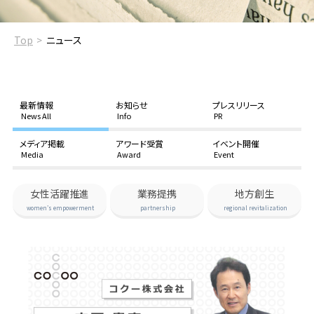
Top
ニュース
最新情報
お知らせ
プレスリリース
News All
Info
PR
メディア掲載
アワード受賞
イベント開催
Media
Award
Event
女性活躍推進
業務提携
地方創生
women’s empowerment
partnership
regional revitalization