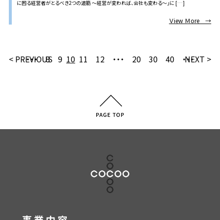
に困る経営者がとるべき2つの道筋 ～経営が変われば、会社も変わる～」に […]
Ｖiew Ｍore →
< PREVIOUS
・・・
8
9
10
11
12
・・・
20
30
40
・・・
NEXT >
事業内容