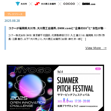
プレスリリース
2025.08.28
コクーが福岡県大川市、大川商工会議所、DMM.comと“企業のDX”と“女性が働き
やすい環境づくり”を促進する「デジタル伴走支援プログラム」を実施 ～市内の企業
コクー株式会社（本社：東京都千代田区、代表取締役CEO：入江 雄介）は、福岡県 大川市（市
を対象としたデジタル活用支援を2025年10月に開始～
長：江藤 義行、以下「大川市」）と、大川商工会議所（会頭：津村 洋一郎 […]
Ｖiew Ｍore →