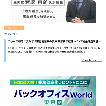
プレスリリース
2025.09.01
コクーの顧問に元みずほ銀行副頭取の安原 貴彦氏が就任 ～DXで社会課題を解決
する企業として「地方創生」を推進し、事業成長を加速させる～
「人財」×「デジタル」事業で社会のDXを支援するコクー株式会社（本社：東京都千代田区、代
表取締役CEO：入江 雄介）は、元みずほ銀行副頭取の安原 貴彦氏が顧問に […]
Ｖiew Ｍore →