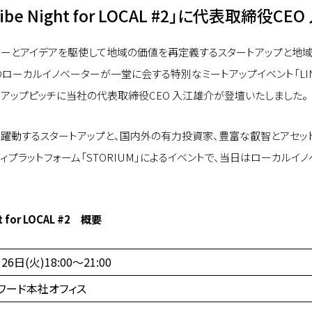
 Tribe Night for LOCAL #2」に代表取締役
クノロジーとアイデアを駆使して地域の価値を再定義するスタートアップと
ルイノベーターが一堂に会する特別なミートアップイベント「LINX Innovato
タートアップピッチに当社の代表取締役CEO 入江雄介が登壇いたしました。
に躍動するスタートアップと、国内外の有力投資家、豊富な叡智とアセッ
プラットフォーム「STORIUM」によるイベントで、当日はローカルイノ
ht for LOCAL #2 概要
26日(火)18:00〜21:00
ワード本社オフィス