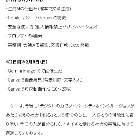
・生成AIの仕組み（確率で文章生成）
・Copilot / GPT / Gemini の特徴
・安全な使い方（個人情報禁止・ハルシネーション）
・プロンプトの4要素
・実務例：会議メモ整理、文書作成、Excel関数
≪2日目≫2月8日（日）
・Gemini ImageFX で画像生成
・Canvaで画像編集（背景削除・文字入れ）
・Canvaで短尺動画作成（10〜20秒）
コクーは、今後も「デジタルの力でダイバーシティ＆インクルージョンが
あたりまえの社会を創る」という使命のもと、一人ひとりの可能性に寄
り添い、全ての人が自分らしく、イキイキと働ける社会の実現に向けて
邁進してまいります。