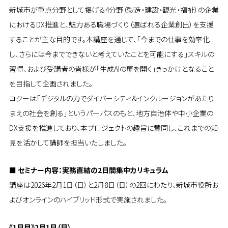
新城市が重点分野として掲げる4分野（製造・建設・観光・福祉）の企業
におけるDX推進と、魅力ある職場づくり（選ばれる企業創出）を支援
することが主な目的です。本講座を通じて、「今までの仕事を効率化
し、さらには今までできないと考えていたことを可能にする」スキルの
習得、および受講者の皆様が「生成AIの扉を開く」きっかけとなること
を目指して企画されました。
コクーは「デジタルの力でダイバーシティ＆インクルージョンがあたり
まえの社会を創る」というパーパスのもと、地方自治体や中小企業の
DX支援を推進しており、本プロジェクトの趣旨に賛同し、これまでの知
見を活かして講師を担当いたしました。
■ セミナー内容：実務直結の2日間集中カリキュラム
講座は2026年2月1日（日）と2月8日（日）の2回にわたり、新城市役所お
よびオンラインのハイブリッド形式で実施されました。
《1日目》2月1日（日）